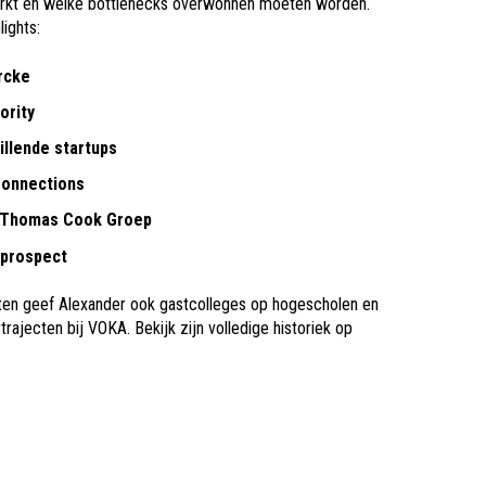
rkt en welke bottlenecks overwonnen moeten worden.
lights:
arcke
ority
llende startups
onnections
e Thomas Cook Groep
Iprospect
hten geef Alexander ook gastcolleges op hogescholen en
rtrajecten bij VOKA. Bekijk zijn volledige historiek op